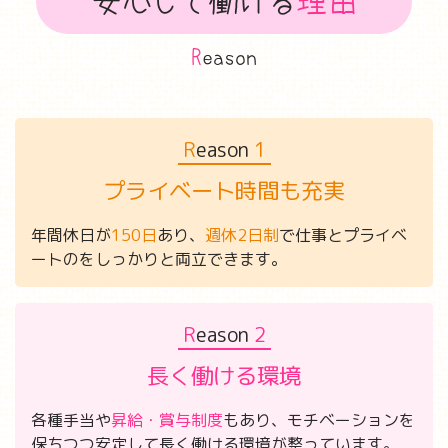
安心して働ける
理由
R
eason
R
eason
1
プライベート時間も充実
年間休日が
150日
あり、
週休2日制
で仕事とプライベ
ートのをしっかりと両立できます。
R
eason
2
長く働ける環境
各種手当や
昇給・賞与制度
もあり、モチベーションを
保ちつつ安定して長く働ける環境が整っています。