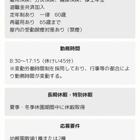
退職金共済加入
定年制あり 一律 60歳
再雇用あり 65歳まで
屋内の受動喫煙対策あり（禁煙）
勤務時間
8:30～17:15（休けい45分）
※変動労働時間制を採用しており、行事等の都合によ
り勤務時間が変動する。
長期休暇
・
特別休暇
夏季・冬季休園期間中に休暇取得
応募要件
幼稚園教諭1種または2種