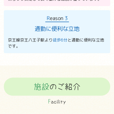
R
eason
3
通勤に便利な立地
京王線京王八王子駅より
徒歩6分
と通勤に便利な立地
です。
施設
のご紹介
F
acility