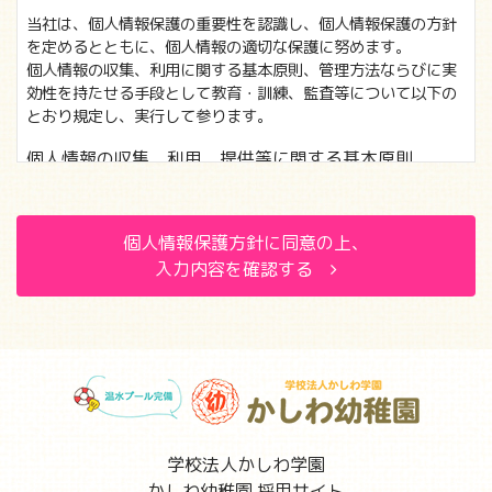
当社は、個人情報保護の重要性を認識し、個人情報保護の方針
を定めるとともに、個人情報の適切な保護に努めます。
個人情報の収集、利用に関する基本原則、管理方法ならびに実
効性を持たせる手段として教育・訓練、監査等について以下の
とおり規定し、実行して参ります。
個人情報の収集、利用、提供等に関する基本原則
個人情報を直接収集する際は、適法かつ公正な手段によ
り、本人の同意を得た上で行います。
個人情報保護方針に同意の上、
収集にあたっては、利用目的を明確にし、その目的のため
入力内容を確認する
に必要な範囲内にとどめます。
個人の利益を侵害する可能性が高い機微な情報は、本人の
明確な同意がある場合または法令等の裏付けがある場合以
外には収集しません。
当社が個人情報の処理を伴う業務を外部から受託する場合
や外部へ委託する場合は、個人情報に関する秘密の保持、
再委託に関する事項、事故時の責任分担、契約終了時の個
人情報の返却および消去等について定め、それに従いま
す。
学校法人かしわ学園
個人情報は、本人の同意を得た範囲内で利用、提供しま
かしわ幼稚園 採用サイト